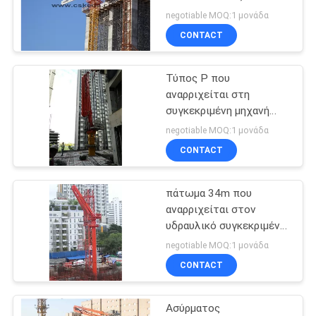
βραχίονας 28m,
SITEMAP
negotiable MOQ:1 μονάδα
συγκεκριμένος
CONTACT
τηλεχειρισμός
26
PRIVACY
καλωδίων αντλιών
Αναρρίχηση του
βραχιόνων
Τύπος Ρ που
POLICY
αναρριχείται στη
συγκεκριμένου
συγκεκριμένη μηχανή
βραχιόνων 11kw
τοποθετώντας
negotiable MOQ:1 μονάδα
τοποθέτησης
CONTACT
βραχίονα
πάτωμα 34m που
10
αναρριχείται στον
Συγκεκριμένος
υδραυλικό συγκεκριμένο
τοποθετώντας
negotiable MOQ:1 μονάδα
τοποθετώντας
βραχίονα
CONTACT
βραχίονας αραχνών
Ασύρματος