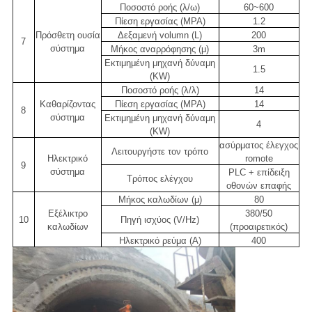
Ποσοστό ροής (λ/ω)
60~600
Πίεση εργασίας (MPA)
1.2
Πρόσθετη ουσία
Δεξαμενή volumn (L)
200
7
σύστημα
Μήκος αναρρόφησης (μ)
3m
Εκτιμημένη μηχανή δύναμη
1.5
(KW)
Ποσοστό ροής (λ/λ)
14
Καθαρίζοντας
Πίεση εργασίας (MPA)
14
8
σύστημα
Εκτιμημένη μηχανή δύναμη
4
(KW)
ασύρματος έλεγχος
Λειτουργήστε τον τρόπο
Ηλεκτρικό
romote
9
σύστημα
PLC + επίδειξη
Τρόπος ελέγχου
οθονών επαφής
Μήκος καλωδίων (μ)
80
Εξέλικτρο
380/50
10
Πηγή ισχύος (V/Hz)
καλωδίων
(προαιρετικός)
Ηλεκτρικό ρεύμα (Α)
400