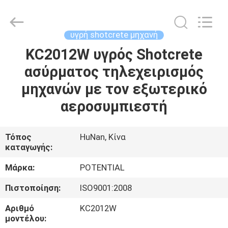
Keda
Intelligent
Equipments
Incorporated
Company.
υγρή shotcrete μηχανή
All
Rights
KC2012W υγρός Shotcrete
ΣΠΊΤΙ
Reserved.
ασύρματος τηλεχειρισμός
ΠΡΟΪΌΝΤΑ
μηχανών με τον εξωτερικό
αεροσυμπιεστή
ΠΕΡΊΠΟΥ
ΕΜΕΊΣ
Τόπος
HuNan, Κίνα
καταγωγής:
ΓΎΡΟΣ
Μάρκα:
POTENTIAL
ΕΡΓΟΣΤΑΣΊΩΝ
Πιστοποίηση:
ISO9001:2008
Αριθμό
KC2012W
ΠΟΙΟΤΙΚΌΣ
μοντέλου: