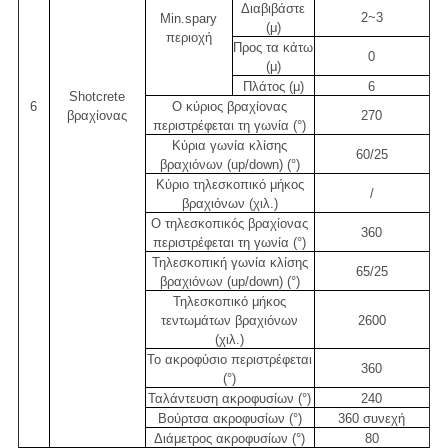
Διαβιβάστε
2~3
Min.spary
(μ)
περιοχή
Προς τα κάτω
0
(μ)
Πλάτος (μ)
6
Shotcrete
6
Ο κύριος βραχίονας
βραχίονας
270
περιστρέφεται τη γωνία (°)
Κύρια γωνία κλίσης
60/25
βραχιόνων (up/down) (°)
Κύριο τηλεσκοπικό μήκος
/
βραχιόνων (χιλ.)
Ο τηλεσκοπικός βραχίονας
360
περιστρέφεται τη γωνία (°)
Τηλεσκοπική γωνία κλίσης
65/25
βραχιόνων (up/down) (°)
Τηλεσκοπικό μήκος
τεντωμάτων βραχιόνων
2600
(χιλ.)
Το ακροφύσιο περιστρέφεται
360
(°)
Ταλάντευση ακροφυσίων (°)
240
Βούρτσα ακροφυσίων (°)
360 συνεχή
Διάμετρος ακροφυσίων (°)
80