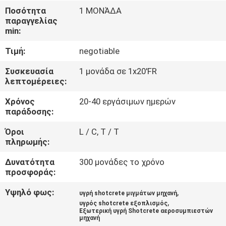
ΈΛΕΓΧΟΣ
Ποσότητα
1 ΜΟΝΆΔΑ
παραγγελίας
min:
ΜΑΣ
Τιμή:
negotiable
ΕΛΆΤΕ
ΣΕ
Συσκευασία
1 μονάδα σε 1x20'FR
λεπτομέρειες:
ΕΠΑΦΉ
Χρόνος
20-40 εργάσιμων ημερών
ΜΕ
παράδοσης:
Όροι
L / C, T / T
ΕΙΔΉΣΕΙΣ
πληρωμής:
Δυνατότητα
300 μονάδες το χρόνο
ΖΗΤΉΣΤΕ
προσφοράς:
ΈΝΑ
Υψηλό φως:
,
υγρή shotcrete μιγμάτων μηχανή
,
ΑΠΌΣΠΑΣΜΑ
υγρός shotcrete εξοπλισμός
Εξωτερική υγρή Shotcrete αεροσυμπιεστών
μηχανή