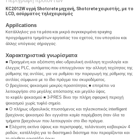
Περιγραφή προϊόντων
KC2012W υγρή Shotcrete μηχανή, Shotcrete χειριστής, με το
LCD, ασύρματος τηλεχειρισμός
Appilcations
Κατάλληλος για τα μέσα και μικρά συγκεκριμένα spaying
προγράμματα τμημάτων εργασίας του οχετού, του υπογείου και
άλλης υπόγειας σήραγγας.
Χαρακτηριστικά γνωρίσματα
■ Προηγμένη και αξιόπιστη elec-υδραυλική ανάλογη τεχνολογία και
έλεγχος PLC, αυτόματος-που επιτυγχάνουν την αλλαγή ταχύτητας της
ρύθμισης της αντλίας, για να ρυθμίσει την παραγωγή της ρύθμισης της
αντλίας σύμφωνα με το ίδιο πράγμα του σκυροδέματος.
Ο βραχίονας ψεκασμού μακρύς-προσιτότητας ■ επιτρέπει να
λειτουργήσει στο μεγάλης απόστασης και μεγάλο ύψος.
το κεφάλι ψεκασμού ■ 3-PRES δίνει την πλήρη σφαιρική περιοχή
ψεκασμού χωρίς τυφλό σημείο.
■ Ο πλήρως υδραυλικός πτυσσόμενος και τηλεσκοπικός interlligent
βραχίονας ψεκασμού δεν εγγυάται καμία παρέμβαση όταν όλα τα
τμήματα βραχιόνων που λειτουργούν στο ίδιο πράγμα.
■ Ελάχιστη ακτίνα ύψους και περιστροφής, ταλάντευση καβουριών 4
ροδών, κατάλληλη για το διαστημικό διάστημα που περιορίζονται και
το σύνθετο εργοτάξιο όρων.