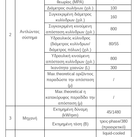
θεωρίας (MPA)
Διάμετρος σωλήνων (χιλ.)
100
Συγκεκριμένη διάμετρος
160
κυλίνδρων (χιλ.)
Συγκεκριμένη κινούμενη
800
Αντλώντας
απόσταση κυλίνδρων (χιλ.)
2
σύστημα
Υδραυλικός κύλινδρος
(διάμετρος κυλίνδρων/
80/55
διάμετρος πόλων) (χιλ.)
Υδραυλική κινούμενη
800
απόσταση κυλίνδρων (χιλ.)
Ικανότητα χοανών (L)
300
Max.theoretical οριζόντιος
παραδώστε την απόσταση
/
(μ)
Max.theoretical η
κατακόρυφος παραδίδει την
/
απόσταση (μ)
Εκτιμημένη δύναμη
45/1480
(kW/rpm)
3
Μηχανή
τρεις-phase/380
Εκτιμημένη τάση (Β)
(προαιρετικό)
liquid-cooled