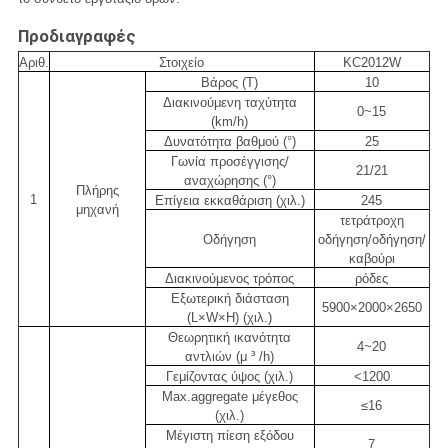
Προδιαγραφές
Αριθ.
Στοιχείο
KC2012W
Βάρος (Τ)
10
Διακινούμενη ταχύτητα
0~15
(km/h)
Δυνατότητα βαθμού (°)
25
Γωνία προσέγγισης/
21/21
αναχώρησης (°)
Πλήρης
1
Επίγεια εκκαθάριση (χιλ.)
245
μηχανή
τετράτροχη
Οδήγηση
οδήγηση/οδήγηση/
καβούρι
Διακινούμενος τρόπος
ρόδες
Εξωτερική διάσταση
5900×2000×2650
(L×W×H) (χιλ.)
Θεωρητική ικανότητα
4~20
αντλιών (μ ³ /h)
Γεμίζοντας ύψος (χιλ.)
<1200
Max.aggregate μέγεθος
≤16
(χιλ.)
Μέγιστη πίεση εξόδου
7