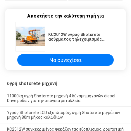
Αποκτήστε την καλύτερη τιμή για
KC2012W υγρός Shotcrete
ασύρματος τηλεχειρισμός
μηχανών με τον εξωτερικό
αεροσυμπιεστή
Να συνεχίσει
υγρή shotcrete μηχανή
11000kg υγρή Shotcrete μηχανή 4 δύναμη μηχανών diesel
Drive ροδών για την υπόγεια μεταλλεία
Υγρός Shotcrete LCD εξοπλισμός, υγρή Shotcrete μιγμάτων
μηχανή 80m μήκος καλωδίων
KC2512W συγκεκριμένος ψεκάζοντας εξοπλισμός, ρομποτική