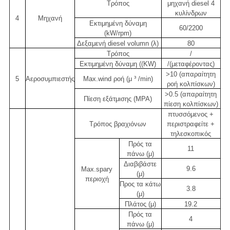
Τρόπος
μηχανή diesel 4
κυλίνδρων
4
Μηχανή
Εκτιμημένη δύναμη
60/2200
(kW/rpm)
Δεξαμενή diesel volumn (λ)
80
Τρόπος
/
Εκτιμημένη δύναμη ((KW)
/(μεταφέροντας)
>10 (απαραίτητη
5
Αεροσυμπιεστής
Max.wind ροή (μ ³ /min)
ροή κολπίσκων)
>0.5 (απαραίτητη
Πίεση εξάτμισης (MPA)
πίεση κολπίσκων)
πτυσσόμενος +
Τρόπος βραχιόνων
περιστραφείτε +
τηλεσκοπικός
Πρός τα
11
πάνω (μ)
Διαβιβάστε
9.6
Max.spary
(μ)
περιοχή
Προς τα κάτω
3.8
(μ)
Πλάτος (μ)
19.2
Πρός τα
4
πάνω (μ)