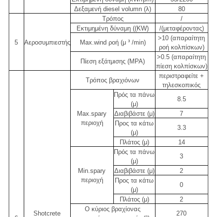
Δεξαμενή diesel volumn (λ)
80
Τρόπος
/
Εκτιμημένη δύναμη ((KW)
/(μεταφέροντας)
>10 (απαραίτητη
5
Αεροσυμπιεστής
Max.wind ροή (μ ³ /min)
ροή κολπίσκων)
>0.5 (απαραίτητη
Πίεση εξάτμισης (MPA)
πίεση κολπίσκων)
περιστραφείτε +
Τρόπος βραχιόνων
τηλεσκοπικός
Πρός τα πάνω
8.5
(μ)
Max.spary
Διαβιβάστε (μ)
7
περιοχή
Προς τα κάτω
3.3
(μ)
Πλάτος (μ)
14
Πρός τα πάνω
3
(μ)
Min.spary
Διαβιβάστε (μ)
2
περιοχή
Προς τα κάτω
0
(μ)
Πλάτος (μ)
2
Ο κύριος βραχίονας
Shotcrete
270