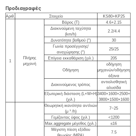
Προδιαγραφές
Αριθ.
Στοιχείο
KS80+KP25
Βάρος (Τ)
4.6+2.15
Διακινούμενη ταχύτητα
2.2/4.4
(km/h)
Δυνατότητα βαθμού (°)
30
Γωνία προσέγγισης/
25/25
αναχώρησης (°)
Πλήρης
Επίγεια εκκαθάριση (χιλ.)
205
1
μηχανή
οδήγηση
Οδήγηση
μηχανών/οδήγηση
άξονα
αντιολισθητική
Διακινούμενος τρόπος
αλυσίδα
Εξωτερική διάσταση (L×W×H)
3400×1600×2500+
(χιλ.)
3800×1500×1600
Θεωρητική ικανότητα αντλιών
7~25
(μ ³ /h)
Γεμίζοντας ύψος (χιλ.)
<1200
Max.aggregate μέγεθος (χιλ.)
≤16
Μέγιστη πίεση εξόδου
7.5
θεωρίας (MPA)