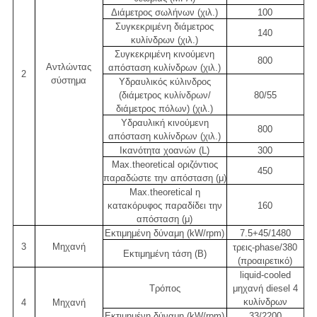
Διάμετρος σωλήνων (χιλ.)
100
Συγκεκριμένη διάμετρος
140
κυλίνδρων (χιλ.)
Συγκεκριμένη κινούμενη
800
Αντλώντας
απόσταση κυλίνδρων (χιλ.)
2
σύστημα
Υδραυλικός κύλινδρος
(διάμετρος κυλίνδρων/
80/55
διάμετρος πόλων) (χιλ.)
Υδραυλική κινούμενη
800
απόσταση κυλίνδρων (χιλ.)
Ικανότητα χοανών (L)
300
Max.theoretical οριζόντιος
450
παραδώστε την απόσταση (μ)
Max.theoretical η
κατακόρυφος παραδίδει την
160
απόσταση (μ)
Εκτιμημένη δύναμη (kW/rpm)
7.5+45/1480
3
Μηχανή
τρεις-phase/380
Εκτιμημένη τάση (Β)
(προαιρετικό)
liquid-cooled
Τρόπος
μηχανή diesel 4
κυλίνδρων
4
Μηχανή
Εκτιμημένη δύναμη (kW/rpm)
33/2200