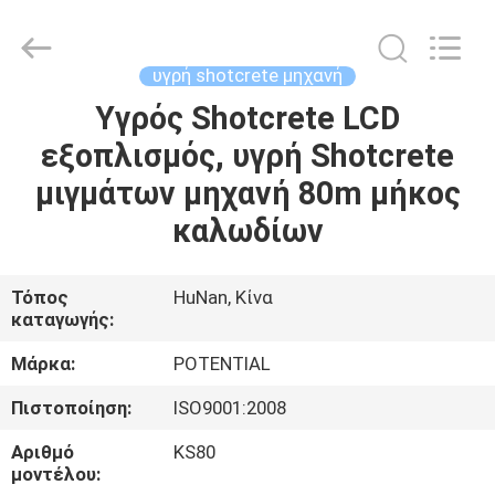
Keda
Intelligent
Equipments
Incorporated
Company.
υγρή shotcrete μηχανή
All
Rights
Υγρός Shotcrete LCD
ΣΠΊΤΙ
Reserved.
εξοπλισμός, υγρή Shotcrete
ΠΡΟΪΌΝΤΑ
μιγμάτων μηχανή 80m μήκος
καλωδίων
ΠΕΡΊΠΟΥ
ΕΜΕΊΣ
Τόπος
HuNan, Κίνα
καταγωγής:
ΓΎΡΟΣ
Μάρκα:
POTENTIAL
ΕΡΓΟΣΤΑΣΊΩΝ
Πιστοποίηση:
ISO9001:2008
Αριθμό
KS80
ΠΟΙΟΤΙΚΌΣ
μοντέλου: