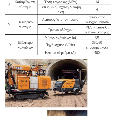
Καθαρίζοντας
Πίεση εργασίας (MPA)
14
8
σύστημα
Εκτιμημένη μηχανή δύναμη
4
(KW)
ασύρματος
Λειτουργήστε τον τρόπο
Ηλεκτρικό
έλεγχος romote
9
σύστημα
PLC + επίδειξη
Τρόπος ελέγχου
οθονών επαφής
Μήκος καλωδίων (μ)
80
Εξέλικτρο
380/50
10
Πηγή ισχύος (V/Hz)
καλωδίων
(προαιρετικός)
Ηλεκτρικό ρεύμα (Α)
400