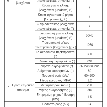
6
περιστρέφεται τη γωνία (°)
βραχίονας
Κύρια γωνία κλίσης
/
βραχιόνων (up/down) (°)
Κύριο τηλεσκοπικό μήκος
/
βραχιόνων (χιλ.)
Ο τηλεσκοπικός βραχίονας
/
περιστρέφεται τη γωνία (°)
Τηλεσκοπική γωνία κλίσης
60/43
βραχιόνων (up/down) (°)
Τηλεσκοπικό μήκος
1950
τεντωμάτων βραχιόνων (χιλ.)
Το ακροφύσιο περιστρέφεται
360
(°)
Ταλάντευση ακροφυσίων (°)
240
Βούρτσα ακροφυσίων (°)
360continuous
Διάμετρος ακροφυσίων (°)
80
Ποσοστό ροής (λ/ω)
60~600
Πίεση εργασίας (MPA)
1.2
Πρόσθετη ουσία
Δεξαμενή volumn (L)
200
7
σύστημα
Μήκος αναρρόφησης (μ)
3m
Εκτιμημένη μηχανή δύναμη
1.5
(KW)
Ποσοστό ροής (λ/λ)
14