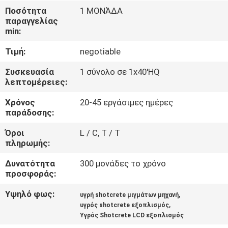
ΈΛΕΓΧΟΣ
Ποσότητα
1 ΜΟΝΆΔΑ
παραγγελίας
min:
ΜΑΣ
Τιμή:
negotiable
ΕΛΆΤΕ
ΣΕ
Συσκευασία
1 σύνολο σε 1x40'HQ
λεπτομέρειες:
ΕΠΑΦΉ
Χρόνος
20-45 εργάσιμες ημέρες
ΜΕ
παράδοσης:
Όροι
L / C, T / T
ΕΙΔΉΣΕΙΣ
πληρωμής:
Δυνατότητα
300 μονάδες το χρόνο
ΖΗΤΉΣΤΕ
προσφοράς:
ΈΝΑ
Υψηλό φως:
,
υγρή shotcrete μιγμάτων μηχανή
,
ΑΠΌΣΠΑΣΜΑ
υγρός shotcrete εξοπλισμός
Υγρός Shotcrete LCD εξοπλισμός