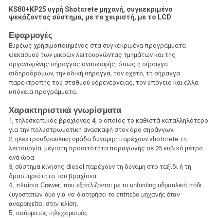
KS80+KP25 υγρή Shotcrete μηχανή, συγκεκριμένο
ψεκάζοντας σύστημα, με το χειριστή, με το LCD
Εφαρμογές
Ευρέως χρησιμοποιημένος στα συγκεκριμένα προγράμματα
ψεκασμού των μικρών λειτουργώντας τμημάτων και της
οργανωμένης σήραγγας ανασκαφής, όπως η σήραγγα
σιδηροδρόμων, την οδική σήραγγα, τον οχετό, τη σήραγγα
παρεκτροπής του σταθμού υδρενέργειας, τον υπόγειο και άλλα
υπόγεια προγράμματα.
Χαρακτηριστικά γνωρίσματα
1, τηλεσκοπικός βραχίονας 4, ο οποίος το καθιστά καταλληλότερο
για την πολυστρωματική ανασκαφή στον όρο σηράγγων.
2, ηλεκτρουδραυλική ομάδα δύναμης παρέχουν shotcrete τη
λειτουργία, μέγιστη προσιτότητα παραγωγής σε 25 κυβικό μέτρο
ανά ώρα.
3, σύστημα κίνησης diesel παρέχουν τη δύναμη στο ταξίδι ή τη
δραστηριότητα του βραχίονα.
4, πλαίσια Crawer, που εξοπλίζονται με το unfording υδραυλικό πόδι
ζυγοστατών δύο για να διατηρήσει το επίπεδο μηχανής όταν
αναρριχείται στην κλίση.
5, ασύρματος τηλεχειρισμός.