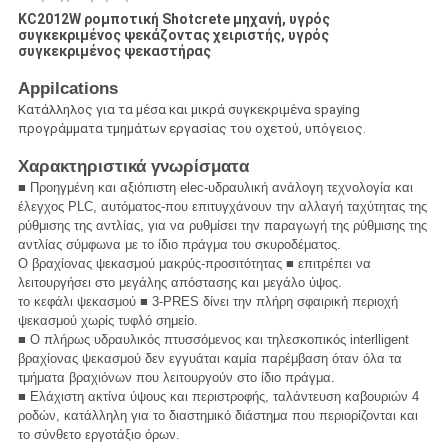
KC2012W ρομποτική Shotcrete μηχανή, υγρός
συγκεκριμένος ψεκάζοντας χειριστής, υγρός
συγκεκριμένος ψεκαστήρας
Appilcations
Κατάλληλος για τα μέσα και μικρά συγκεκριμένα spaying
προγράμματα τμημάτων εργασίας του οχετού, υπόγειος.
Χαρακτηριστικά γνωρίσματα
■ Προηγμένη και αξιόπιστη elec-υδραυλική ανάλογη τεχνολογία και
έλεγχος PLC, αυτόματος-που επιτυγχάνουν την αλλαγή ταχύτητας της
ρύθμισης της αντλίας, για να ρυθμίσει την παραγωγή της ρύθμισης της
αντλίας σύμφωνα με το ίδιο πράγμα του σκυροδέματος.
Ο βραχίονας ψεκασμού μακρύς-προσιτότητας ■ επιτρέπει να
λειτουργήσει στο μεγάλης απόστασης και μεγάλο ύψος.
το κεφάλι ψεκασμού ■ 3-PRES δίνει την πλήρη σφαιρική περιοχή
ψεκασμού χωρίς τυφλό σημείο.
■ Ο πλήρως υδραυλικός πτυσσόμενος και τηλεσκοπικός interlligent
βραχίονας ψεκασμού δεν εγγυάται καμία παρέμβαση όταν όλα τα
τμήματα βραχιόνων που λειτουργούν στο ίδιο πράγμα.
■ Ελάχιστη ακτίνα ύψους και περιστροφής, ταλάντευση καβουριών 4
ροδών, κατάλληλη για το διαστημικό διάστημα που περιορίζονται και
το σύνθετο εργοτάξιο όρων.