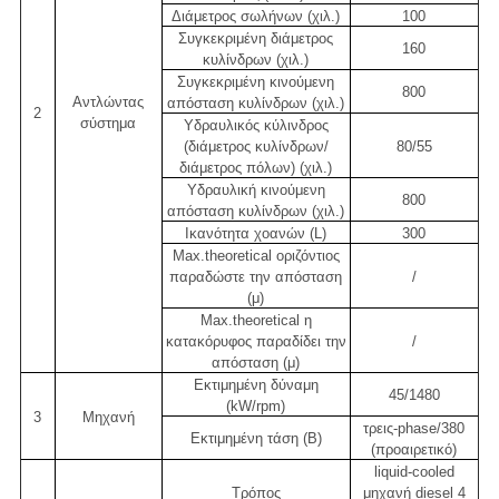
Διάμετρος σωλήνων (χιλ.)
100
Συγκεκριμένη διάμετρος
160
κυλίνδρων (χιλ.)
Συγκεκριμένη κινούμενη
800
Αντλώντας
απόσταση κυλίνδρων (χιλ.)
2
σύστημα
Υδραυλικός κύλινδρος
(διάμετρος κυλίνδρων/
80/55
διάμετρος πόλων) (χιλ.)
Υδραυλική κινούμενη
800
απόσταση κυλίνδρων (χιλ.)
Ικανότητα χοανών (L)
300
Max.theoretical οριζόντιος
παραδώστε την απόσταση
/
(μ)
Max.theoretical η
κατακόρυφος παραδίδει την
/
απόσταση (μ)
Εκτιμημένη δύναμη
45/1480
(kW/rpm)
3
Μηχανή
τρεις-phase/380
Εκτιμημένη τάση (Β)
(προαιρετικό)
liquid-cooled
Τρόπος
μηχανή diesel 4