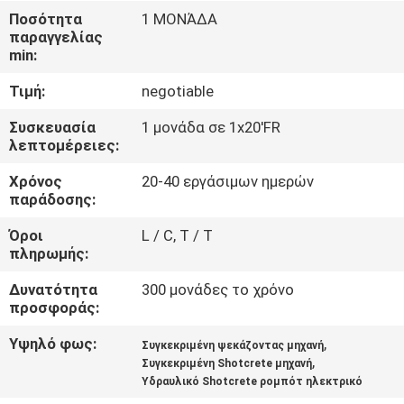
ΈΛΕΓΧΟΣ
Ποσότητα
1 ΜΟΝΆΔΑ
παραγγελίας
min:
ΜΑΣ
Τιμή:
negotiable
ΕΛΆΤΕ
ΣΕ
Συσκευασία
1 μονάδα σε 1x20'FR
λεπτομέρειες:
ΕΠΑΦΉ
Χρόνος
20-40 εργάσιμων ημερών
ΜΕ
παράδοσης:
Όροι
L / C, T / T
ΕΙΔΉΣΕΙΣ
πληρωμής:
Δυνατότητα
300 μονάδες το χρόνο
ΖΗΤΉΣΤΕ
προσφοράς:
ΈΝΑ
Υψηλό φως:
,
Συγκεκριμένη ψεκάζοντας μηχανή
,
ΑΠΌΣΠΑΣΜΑ
Συγκεκριμένη Shotcrete μηχανή
Υδραυλικό Shotcrete ρομπότ ηλεκτρικό