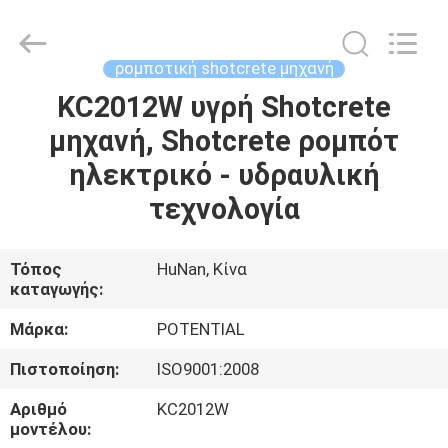
shotcrete
μηχανή
supplier.
Copyright
©
ρομποτική shotcrete μηχανή
2018
-
2025
KC2012W υγρή Shotcrete
ΣΠΊΤΙ
Changsha
Keda
μηχανή, Shotcrete ρομπότ
Intelligent
Equipments
Incorporated
ΠΡΟΪΌΝΤΑ
ηλεκτρικό - υδραυλική
Company.
All
Rights
τεχνολογία
Reserved.
ΠΕΡΊΠΟΥ
ΕΜΕΊΣ
Τόπος
HuNan, Κίνα
καταγωγής:
ΓΎΡΟΣ
Μάρκα:
POTENTIAL
ΕΡΓΟΣΤΑΣΊΩΝ
Πιστοποίηση:
ISO9001:2008
Αριθμό
KC2012W
ΠΟΙΟΤΙΚΌΣ
μοντέλου: