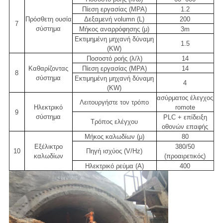
Πίεση εργασίας (MPA)
1.2
Πρόσθετη ουσία
Δεξαμενή volumn (L)
200
7
σύστημα
Μήκος αναρρόφησης (μ)
3m
Εκτιμημένη μηχανή δύναμη
1.5
(KW)
Ποσοστό ροής (λ/λ)
14
Καθαρίζοντας
Πίεση εργασίας (MPA)
14
8
σύστημα
Εκτιμημένη μηχανή δύναμη
4
(KW)
ασύρματος έλεγχος
Λειτουργήστε τον τρόπο
Ηλεκτρικό
romote
9
σύστημα
PLC + επίδειξη
Τρόπος ελέγχου
οθονών επαφής
Μήκος καλωδίων (μ)
80
Εξέλικτρο
380/50
10
Πηγή ισχύος (V/Hz)
καλωδίων
(προαιρετικός)
Ηλεκτρικό ρεύμα (Α)
400