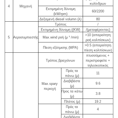
κυλίνδρων
4
Μηχανή
Εκτιμημένη δύναμη
60/2200
(kW/rpm)
Δεξαμενή diesel volumn (λ)
80
Τρόπος
/
Εκτιμημένη δύναμη ((KW)
/(μεταφέροντας)
>10 (απαραίτητη
5
Αεροσυμπιεστής
Max.wind ροή (μ ³ /min)
ροή κολπίσκων)
>0.5 (απαραίτητη
Πίεση εξάτμισης (MPA)
πίεση κολπίσκων)
πτυσσόμενος +
Τρόπος βραχιόνων
περιστραφείτε +
τηλεσκοπικός
Πρός τα
11
πάνω (μ)
Διαβιβάστε
9.6
Max.spary
(μ)
περιοχή
Προς τα κάτω
3.8
(μ)
Πλάτος (μ)
19.2
Πρός τα
4
πάνω (μ)
Διαβιβάστε