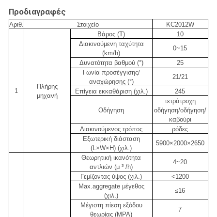
Προδιαγραφές
Αριθ.
Στοιχείο
KC2012W
Βάρος (Τ)
10
Διακινούμενη ταχύτητα
0~15
(km/h)
Δυνατότητα βαθμού (°)
25
Γωνία προσέγγισης/
21/21
αναχώρησης (°)
Πλήρης
1
Επίγεια εκκαθάριση (χιλ.)
245
μηχανή
τετράτροχη
Οδήγηση
οδήγηση/οδήγηση/
καβούρι
Διακινούμενος τρόπος
ρόδες
Εξωτερική διάσταση
5900×2000×2650
(L×W×H) (χιλ.)
Θεωρητική ικανότητα
4~20
αντλιών (μ ³ /h)
Γεμίζοντας ύψος (χιλ.)
<1200
Max.aggregate μέγεθος
≤16
(χιλ.)
Μέγιστη πίεση εξόδου
7
θεωρίας (MPA)