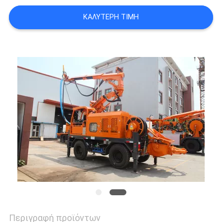
SITEMAP
ΚΑΛΎΤΕΡΗ ΤΙΜΉ
PRIVACY
POLICY
Περιγραφή προϊόντων