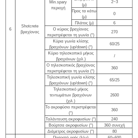
2~3
Min.spary
(μ)
περιοχή
Προς τα κάτω
0
(μ)
Πλάτος (μ)
6
Shotcrete
6
Ο κύριος βραχίονας
βραχίονας
270
περιστρέφεται τη γωνία (°)
Κύρια γωνία κλίσης
60/25
βραχιόνων (up/down) (°)
Κύριο τηλεσκοπικό μήκος
/
βραχιόνων (χιλ.)
Ο τηλεσκοπικός βραχίονας
360
περιστρέφεται τη γωνία (°)
Τηλεσκοπική γωνία κλίσης
65/25
βραχιόνων (up/down) (°)
Τηλεσκοπικό μήκος
τεντωμάτων βραχιόνων
2600
(χιλ.)
Το ακροφύσιο περιστρέφεται
360
(°)
Ταλάντευση ακροφυσίων (°)
240
Βούρτσα ακροφυσίων (°)
360 συνεχή
Διάμετρος ακροφυσίων (°)
80
Ποσοστό ροής (λ/ω)
60~600