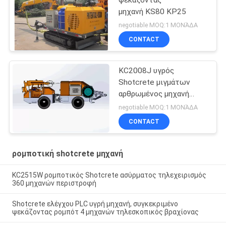
μηχανή KS80 KP25
negotiable MOQ:1 ΜΟΝΆΔΑ
CONTACT
KC2008J υγρός
Shotcrete μιγμάτων
αρθρωμένος μηχανή
τύπος
negotiable MOQ:1 ΜΟΝΆΔΑ
CONTACT
ρομποτική shotcrete μηχανή
KC2515W ρομποτικός Shotcrete ασύρματος τηλεχειρισμός
360 μηχανών περιστροφή
Shotcrete ελέγχου PLC υγρή μηχανή, συγκεκριμένο
ψεκάζοντας ρομπότ 4 μηχανών τηλεσκοπικός βραχίονας