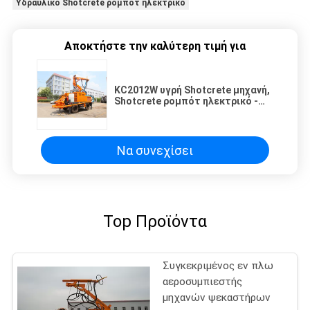
Υδραυλικό Shotcrete ρομπότ ηλεκτρικό
Αποκτήστε την καλύτερη τιμή για
KC2012W υγρή Shotcrete μηχανή,
Shotcrete ρομπότ ηλεκτρικό -
υδραυλική τεχνολογία
Να συνεχίσει
Top Προϊόντα
Συγκεκριμένος εν πλω
αεροσυμπιεστής
μηχανών ψεκαστήρων