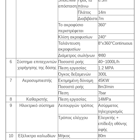
Shotcrete
Πρός τα
8.5m
απόσταση
πάνω
Πλάτος
14m
Διαβιβάστε
7m
Το ακροφύσιο
360°
περιστρέφεται
Κλίση ακροφυσίων
240°
Ταλάντευση
8°x360°Continuous
ακροφυσίων
Διάμετρος σωλήνων
Φ80
6
Σύστημα επιταχυντών
Ποσοστό ροής
40~1000L/h
χορήγησης της δόσης
Πίεση εργασίας
1.2 MPA
Όγκος δεξαμενών
300L
7
Αεροσυμπιεστής
Εκτιμημένη δύναμη
45KW
Ποσοστό ροής
8m3/min
Πίεση
7bar
8
Καθαριστής
Πίεση εργασίας
14MPa
9
Ηλεκτρικό σύστημα
Λειτουργών τρόπος
Ασύρματος
τηλεχειρισμός
Τρόπος ελέγχου
Ελεγκτής +
επίδειξη οθόνης
αφής
10
Εξέλικτρο καλωδίων
Μήκος
80m