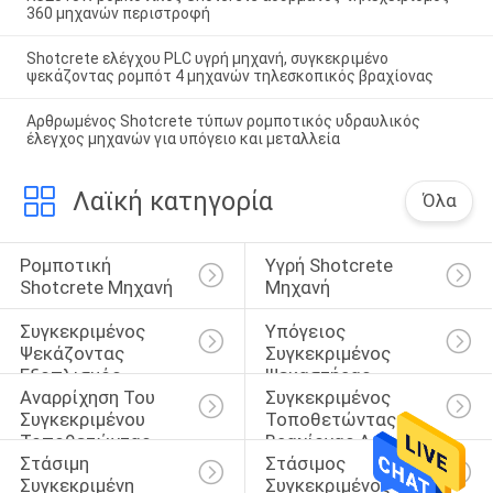
360 μηχανών περιστροφή
Shotcrete ελέγχου PLC υγρή μηχανή, συγκεκριμένο
ψεκάζοντας ρομπότ 4 μηχανών τηλεσκοπικός βραχίονας
Αρθρωμένος Shotcrete τύπων ρομποτικός υδραυλικός
έλεγχος μηχανών για υπόγειο και μεταλλεία
Λαϊκή κατηγορία
Όλα
Ρομποτική 
Υγρή Shotcrete 
Shotcrete Μηχανή
Μηχανή
Συγκεκριμένος 
Υπόγειος 
Ψεκάζοντας 
Συγκεκριμένος 
Εξοπλισμός
Ψεκαστήρας
Αναρρίχηση Του 
Συγκεκριμένος 
Συγκεκριμένου 
Τοποθετώντας 
Τοποθετώντας 
Βραχίονας Αραχνών
Στάσιμη 
Στάσιμος 
Βραχίονα
Συγκεκριμένη 
Συγκεκριμένος 