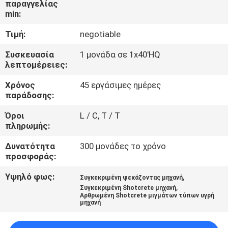
παραγγελίας
ΈΛΕΓΧΟΣ
min:
Τιμή:
negotiable
ΜΑΣ
ΕΛΆΤΕ
Συσκευασία
1 μονάδα σε 1x40'HQ
λεπτομέρειες:
ΣΕ
Χρόνος
45 εργάσιμες ημέρες
ΕΠΑΦΉ
παράδοσης:
ΜΕ
Όροι
L / C, T / T
πληρωμής:
ΖΗΤΉΣΤΕ
Δυνατότητα
300 μονάδες το χρόνο
ΈΝΑ
προσφοράς:
ΑΠΌΣΠΑΣΜΑ
Υψηλό φως:
,
Συγκεκριμένη ψεκάζοντας μηχανή
,
Συγκεκριμένη Shotcrete μηχανή
Αρθρωμένη Shotcrete μιγμάτων τύπων υγρή
μηχανή
ΕΙΔΉΣΕΙΣ