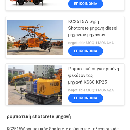
ΕΠΙΚΟΙΝΩΝΙΑ
KC2515W υγρή
Shotcrete μηχανή diesel
μηχανών μηχανών
negotiable MOQ:1 ΜΟΝΆΔΑ
ΕΠΙΚΟΙΝΩΝΙΑ
Ρομποτική συγκεκριμένη
ψεκάζοντας
μηχανή KS80 KP25
negotiable MOQ:1 ΜΟΝΆΔΑ
ΕΠΙΚΟΙΝΩΝΙΑ
ρομποτική shotcrete μηχανή
KC2515W ρομποτικός Shotcrete ασύρματος τηλεχειρισμός