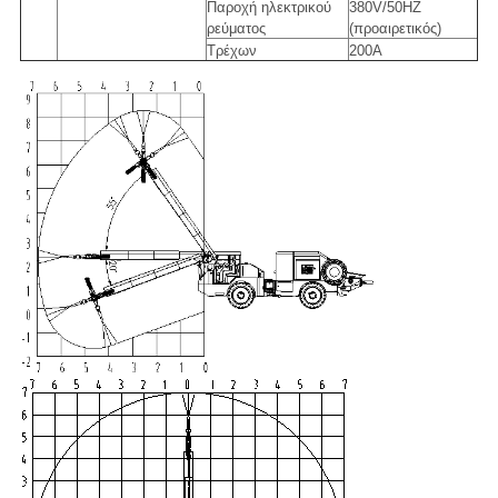
Παροχή ηλεκτρικού
380V/50HZ
ρεύματος
(προαιρετικός)
Τρέχων
200A