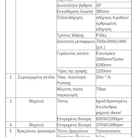
Δυνατότητα βαθμού
20°
Εκκαθάριση Gournd
385mm
Έλξη/οδήγηση
οδήγηση 4-ροδών/
αρθρωμένη
οδήγηση
Τρόπος Waling
Ρόδες
Διάσταση μεταφορών
7500x2000x2400
(χιλ.)
Γυρίζοντας ακτίνα
Εσωτερικά
3665mm/Ourter
6180mm
Ύψος της τροφής
1250mm
2
Συγκεκριμένη αντλία
Theo. Ικανότητα
20m ³ /h
Puming
Μέγιστη πίεση
75bar
παραγωγής
3
Μηχανή
Τύπος
liguid-δροσισμένη
4-κύλινδρος
μηχανή diesel
Εκτιμημένη δύναμη
82KW/2200rpm
4
Μηχανή
Εκτιμημένη δύναμη
37KW/1480rpm
5
Βραχίονας ψεκασμού
Τύπος βραχιόνων
Τηλεσκοπικός