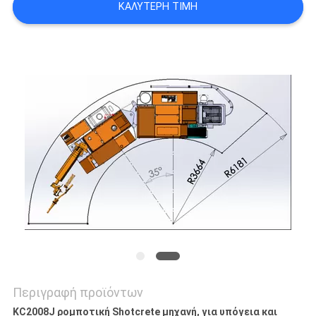
ΚΑΛΎΤΕΡΗ ΤΙΜΉ
Περιγραφή προϊόντων
KC2008J ρομποτική Shotcrete μηχανή, για υπόγεια και