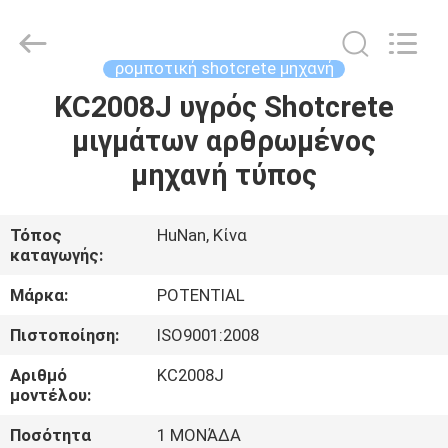
shotcrete
μηχανή
προμηθευτής.
Copyright
©
ρομποτική shotcrete μηχανή
2018
-
2025
KC2008J υγρός Shotcrete
ΣΠΊΤΙ
roboticshotcretemachine.com.
All
μιγμάτων αρθρωμένος
Rights
Reserved.
ΠΡΟΪΌΝΤΑ
μηχανή τύπος
ΠΕΡΊΠΟΥ
Τόπος
HuNan, Κίνα
καταγωγής:
ΕΜΕΊΣ
Μάρκα:
POTENTIAL
ΓΎΡΟΣ
Πιστοποίηση:
ISO9001:2008
ΕΡΓΟΣΤΑΣΊΩΝ
Αριθμό
KC2008J
μοντέλου:
ΠΟΙΟΤΙΚΌΣ
Ποσότητα
1 ΜΟΝΆΔΑ