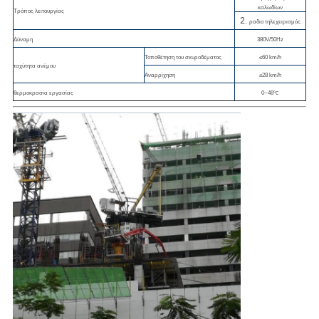
καλωδίων
Τρόπος λειτουργίας
2.
ραδιο τηλεχειρισμός
Δύναμη
380V/50Hz
Τοποθέτηση του σκυροδέματος
≤60 km/h
ταχύτητα ανέμου
Αναρρίχηση
≤28 km/h
θερμοκρασία εργασίας
0~48℃