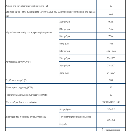
Ακτίνα της τοποθέτησης του βραχίονα (μ)
32
Στάσιμο ύψος (στην ένωση μεταξύ του τέλους του βραχίονα και του πίνακα στροφέων)
22.9
(μ)
1$ο τμήμα
9.1m
2$ο τμήμα
7.7m
Υδραυλικά πτυσσόμενα τμήματα βραχιόνων
3$ο τμήμα
7.5m
4ο τμήμα
7.4m
1$ο τμήμα
- 4.2~82.5
2$ο τμήμα
0°~180°
Άρθρωση βραχιόνων (°)
3$ο τμήμα
0°~180°
4ο τμήμα
0°~180°
Γυρίζοντας σειρά (°)
360
Δύναμη της μηχανής (KW)
15
Πίεση του υδραυλικού συστήματος (MPA)
28
Τύπος υδραυλικού πετρελαίου
ESSO NUTO H46
Αναρρίχηση
3.0~4.2
Διάστημα του πλαισίου αναρρίχησης (μ)
Τοποθέτηση του σκυροδέματος
6.0~8.4
Στήριξη
1.
τηλεχειρισμός