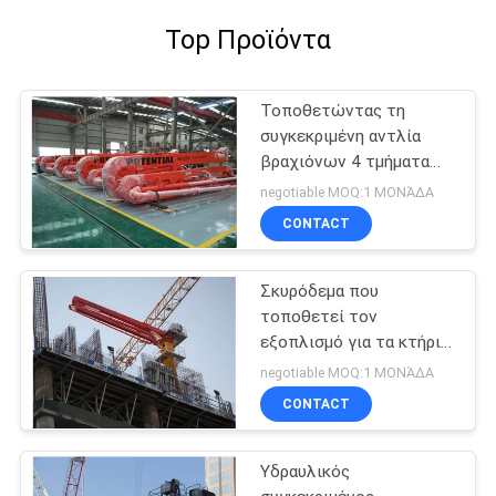
Top Προϊόντα
Τοποθετώντας τη
συγκεκριμένη αντλία
βραχιόνων 4 τμήματα
βραχιόνων
negotiable MOQ:1 ΜΟΝΆΔΑ
CONTACT
Σκυρόδεμα που
τοποθετεί τον
εξοπλισμό για τα κτήρια
πολυόροφων κτιρίων
negotiable MOQ:1 ΜΟΝΆΔΑ
CONTACT
Υδραυλικός