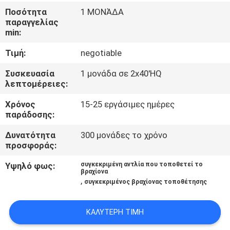
ΈΛΕΓΧΟΣ
Ποσότητα
1 ΜΟΝΆΔΑ
παραγγελίας
min:
ΜΑΣ
Τιμή:
negotiable
ΕΛΆΤΕ
ΣΕ
Συσκευασία
1 μονάδα σε 2x40'HQ
λεπτομέρειες:
ΕΠΑΦΉ
Χρόνος
15-25 εργάσιμες ημέρες
ΜΕ
παράδοσης:
Δυνατότητα
300 μονάδες το χρόνο
ΕΙΔΉΣΕΙΣ
προσφοράς:
Υψηλό φως:
συγκεκριμένη αντλία που τοποθετεί το
ΖΗΤΉΣΤΕ
βραχίονα
,
συγκεκριμένος βραχίονας τοποθέτησης
ΈΝΑ
ΑΠΌΣΠΑΣΜΑ
ΚΑΛΎΤΕΡΗ ΤΙΜΉ