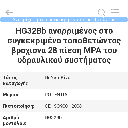
shotcrete
μηχανή
supplier.
Copyright
©
Αναρρίχηση του συγκεκριμένου τοποθετώντας
2018
-
βραχίονα
2025
ΣΠΊΤΙ
HG32Bb αναρριμένος στο
Changsha
Keda
Intelligent
συγκεκριμένο τοποθετώντας
Equipments
Incorporated
ΠΡΟΪΌΝΤΑ
βραχίονα 28 πίεση MPA του
Company.
All
Rights
υδραυλικού συστήματος
Reserved.
ΠΕΡΊΠΟΥ
ΕΜΕΊΣ
Τόπος
HuNan, Κίνα
καταγωγής:
ΓΎΡΟΣ
Μάρκα:
POTENTIAL
ΕΡΓΟΣΤΑΣΊΩΝ
Πιστοποίηση:
CE, ISO9001:2008
Αριθμό
HG32Bb
ΠΟΙΟΤΙΚΌΣ
μοντέλου: