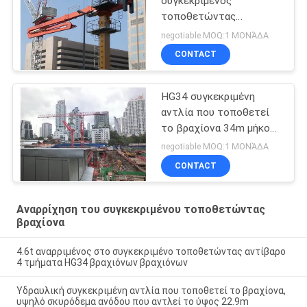
συγκεκριμένος
τοποθετώντας
βραχίονας 360
negotiable MOQ:1 ΜΟΝΆΔΑ
γυρίζοντας σειρά
CONTACT
HG34 συγκεκριμένη
αντλία που τοποθετεί
το βραχίονα 34m μήκος
βραχιόνων
negotiable MOQ:1 ΜΟΝΆΔΑ
CONTACT
Αναρρίχηση του συγκεκριμένου τοποθετώντας
βραχίονα
4.6t αναρριμένος στο συγκεκριμένο τοποθετώντας αντίβαρο
4 τμήματα HG34 βραχιόνων βραχιόνων
Υδραυλική συγκεκριμένη αντλία που τοποθετεί το βραχίονα,
υψηλό σκυρόδεμα ανόδου που αντλεί το ύψος 22.9m