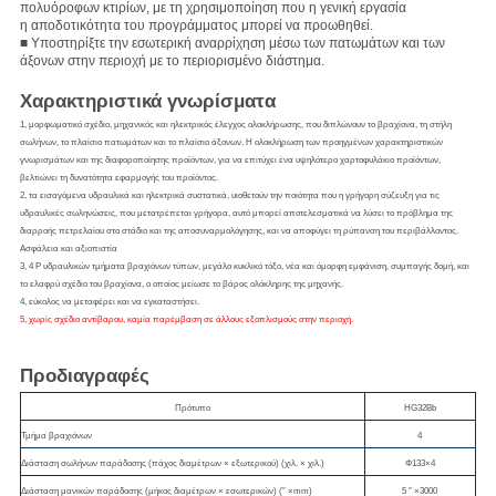
πολυόροφων κτιρίων, με τη χρησιμοποίηση που η γενική εργασία
η αποδοτικότητα του προγράμματος μπορεί να προωθηθεί.
■ Υποστηρίξτε την εσωτερική αναρρίχηση μέσω των πατωμάτων και των
άξονων στην περιοχή με το περιορισμένο διάστημα.
Χαρακτηριστικά γνωρίσματα
1, μορφωματικό σχέδιο, μηχανικός και ηλεκτρικός έλεγχος ολοκλήρωσης, που διπλώνουν το βραχίονα, τη στήλη
σωλήνων, το πλαίσιο πατωμάτων και το πλαίσιο άξονων. Η ολοκλήρωση των προηγμένων χαρακτηριστικών
γνωρισμάτων και της διαφοροποίησης προϊόντων, για να επιτύχει ένα υψηλότερο χαρτοφυλάκιο προϊόντων,
βελτιώνει τη δυνατότητα εφαρμογής του προϊόντος.
2, τα εισαγόμενα υδραυλικά και ηλεκτρικά συστατικά, υιοθετούν την ποιότητα που η γρήγορη σύζευξη για τις
υδραυλικές σωληνώσεις, που μετατρέπεται γρήγορα, αυτό μπορεί αποτελεσματικά να λύσει το πρόβλημα της
διαρροής πετρελαίου στο στάδιο και της αποσυναρμολόγησης, και να αποφύγει τη ρύπανση του περιβάλλοντος.
Ασφάλεια και αξιοπιστία
3, 4 Ρ υδραυλικών τμήματα βραχιόνων τύπων, μεγάλο κυκλικό τόξο, νέα και όμορφη εμφάνιση, συμπαγής δομή, και
το ελαφρύ σχέδιο του βραχίονα, ο οποίος μείωσε το βάρος ολόκληρης της μηχανής.
4, εύκολος να μεταφέρει και να εγκαταστήσει.
5, χωρίς σχέδιο αντίβαρου, καμία παρέμβαση σε άλλους εξοπλισμούς στην περιοχή.
Προδιαγραφές
Πρότυπο
HG32Bb
Τμήμα βραχιόνων
4
Διάσταση σωλήνων παράδοσης (πάχος διαμέτρων × εξωτερικού) (χιλ. × χιλ.)
Φ133×4
Διάσταση μανικών παράδοσης (μήκος διαμέτρων × εσωτερικών) (″ ×mm)
5 ″ ×3000